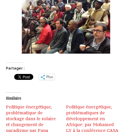
Partager :
Plus
Similaire
Politique énergétique,
Politique énergétique,
problématique de
problématiques de
stockage dans le solaire
développement en
et changement de
Afrique: par Mohamed
paradigme par Papa
LY à la conférence CASA