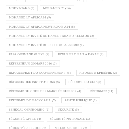
MODY NIANG
(5)
MOHAMED LY
(14)
MOHAMED LY AFRICA24
(9)
MOHAMED LY AFRICA NEWS ROOM A24
(8)
MOHAMED LY INVITÉ DE HAMED PARAISO TELESUD
(2)
MOHAMED LY INVITÉ DU CLUB DE LA PRESSE
(2)
PAPA OUSMANE GUEYE
(4)
PÉNURIES D'EAU À DAKAR
(2)
REFERENDUM 20 MARS 2016
(2)
REMANIEMENT DU GOUVERNEMENT
(3)
RISQUES D'EPIDÉMIE
(2)
RÉFORME DES INSTITUTIONS
(8)
RÉFORME DU CMP
(3)
RÉFORME DU CODE DES MARCHÉS PUBLICS
(4)
RÉFORMER
(11)
RÉFORMES DE MACKY SALL
(7)
SANTÉ PUBLIQUE
(2)
SENEGAL OFFSHORING
(2)
SÉCURITÉ
(3)
SÉCURITÉ CIVILE
(4)
SÉCURITÉ NATIONALE
(3)
SÉCURITÉ PUBLIQUE
(2)
VILLES AFRIQUES
(2)