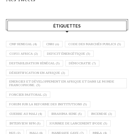
ÉTIQUETTES
CMP SENEGAL
(4)
CNRI
(6)
CODE DES MARCHÉS PUBLICS
(3)
COP21 AFRICA
(2)
DEFICIT ÉNERGÉTIQUE
(3)
DESTABILISATION SÉNÉGAL
(3)
DÉMOCRATIE
(7)
DÉSERTIFICATION EN AFRIQUE
(2)
ENERGIES ET DÉVELOPPEMENT EN AFRIQUE ET DANS LE MONDE
FRANCOPHONE.
(3)
FONCIER PASTORAL
(2)
FORUM SUR LA REFORME DES INSTITUTIONS
(3)
GUERRE AU MALI
(4)
IBRAHIMA SENE
(5)
INCENDIE
(2)
INTERVIEW RFM
(5)
JOURNEE DE LANCEMENT IPODE
(3)
M23
(2)
MALI
(4)
MANDIAYE GAYE
(7)
MNLA
(4)