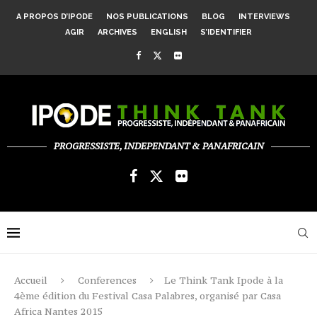
A PROPOS D’IPODE
NOS PUBLICATIONS
BLOG
INTERVIEWS
AGIR
ARCHIVES
ENGLISH
S’IDENTIFIER
PROGRESSISTE, INDEPENDANT & PANAFRICAIN
Accueil
Conferences
Le Think Tank Ipode à la
4ème édition du Festival Casa Palabres, organisé par Casa
Africa Nantes 2015