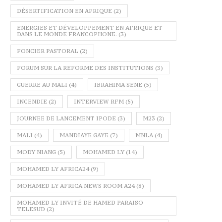
DÉSERTIFICATION EN AFRIQUE
(2)
ENERGIES ET DÉVELOPPEMENT EN AFRIQUE ET
DANS LE MONDE FRANCOPHONE.
(3)
FONCIER PASTORAL
(2)
FORUM SUR LA REFORME DES INSTITUTIONS
(3)
GUERRE AU MALI
(4)
IBRAHIMA SENE
(5)
INCENDIE
(2)
INTERVIEW RFM
(5)
JOURNEE DE LANCEMENT IPODE
(3)
M23
(2)
MALI
(4)
MANDIAYE GAYE
(7)
MNLA
(4)
MODY NIANG
(5)
MOHAMED LY
(14)
MOHAMED LY AFRICA24
(9)
MOHAMED LY AFRICA NEWS ROOM A24
(8)
MOHAMED LY INVITÉ DE HAMED PARAISO
TELESUD
(2)