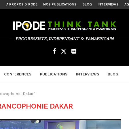
A PROPOS D’IPODE
NOS PUBLICATIONS
BLOG
INTERVIEWS
AG
RE ASYMÉTRIQUE...
...
ROISSANCE ET...
E POUR...
 ALGER
ULTILATÉRALISME ET NOUVELLE ARCHITECTURE...
ERSPECTIVES...
HÉE » OU...
GEUSES POUR REDONNER...
C...
PROGRESSISTE, INDEPENDANT & PANAFRICAIN
CONFERENCES
PUBLICATIONS
INTERVIEWS
BLOG
rancophonie Dakar"
RANCOPHONIE DAKAR