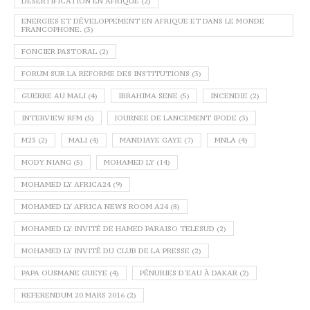
DÉSERTIFICATION EN AFRIQUE
(2)
ENERGIES ET DÉVELOPPEMENT EN AFRIQUE ET DANS LE MONDE
FRANCOPHONE.
(3)
FONCIER PASTORAL
(2)
FORUM SUR LA REFORME DES INSTITUTIONS
(3)
GUERRE AU MALI
(4)
IBRAHIMA SENE
(5)
INCENDIE
(2)
INTERVIEW RFM
(5)
JOURNEE DE LANCEMENT IPODE
(3)
M23
(2)
MALI
(4)
MANDIAYE GAYE
(7)
MNLA
(4)
MODY NIANG
(5)
MOHAMED LY
(14)
MOHAMED LY AFRICA24
(9)
MOHAMED LY AFRICA NEWS ROOM A24
(8)
MOHAMED LY INVITÉ DE HAMED PARAISO TELESUD
(2)
MOHAMED LY INVITÉ DU CLUB DE LA PRESSE
(2)
PAPA OUSMANE GUEYE
(4)
PÉNURIES D'EAU À DAKAR
(2)
REFERENDUM 20 MARS 2016
(2)