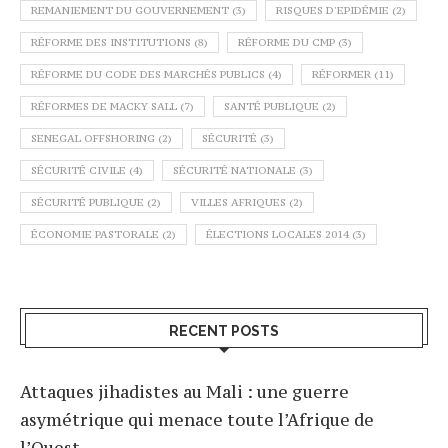
REMANIEMENT DU GOUVERNEMENT
(3)
RISQUES D'EPIDÉMIE
(2)
RÉFORME DES INSTITUTIONS
(8)
RÉFORME DU CMP
(3)
RÉFORME DU CODE DES MARCHÉS PUBLICS
(4)
RÉFORMER
(11)
RÉFORMES DE MACKY SALL
(7)
SANTÉ PUBLIQUE
(2)
SENEGAL OFFSHORING
(2)
SÉCURITÉ
(3)
SÉCURITÉ CIVILE
(4)
SÉCURITÉ NATIONALE
(3)
SÉCURITÉ PUBLIQUE
(2)
VILLES AFRIQUES
(2)
ÉCONOMIE PASTORALE
(2)
ÉLECTIONS LOCALES 2014
(3)
RECENT POSTS
Attaques jihadistes au Mali : une guerre
asymétrique qui menace toute l’Afrique de
l’Ouest