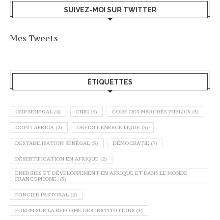
SUIVEZ-MOI SUR TWITTER
Mes Tweets
ÉTIQUETTES
CMP SENEGAL
(4)
CNRI
(6)
CODE DES MARCHÉS PUBLICS
(3)
COP21 AFRICA
(2)
DEFICIT ÉNERGÉTIQUE
(3)
DESTABILISATION SÉNÉGAL
(3)
DÉMOCRATIE
(7)
DÉSERTIFICATION EN AFRIQUE
(2)
ENERGIES ET DÉVELOPPEMENT EN AFRIQUE ET DANS LE MONDE
FRANCOPHONE.
(3)
FONCIER PASTORAL
(2)
FORUM SUR LA REFORME DES INSTITUTIONS
(3)