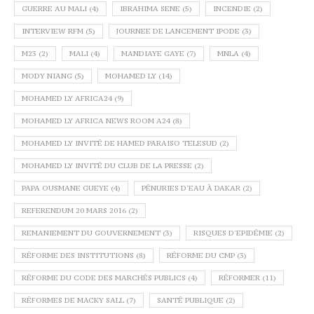
GUERRE AU MALI
(4)
IBRAHIMA SENE
(5)
INCENDIE
(2)
INTERVIEW RFM
(5)
JOURNEE DE LANCEMENT IPODE
(3)
M23
(2)
MALI
(4)
MANDIAYE GAYE
(7)
MNLA
(4)
MODY NIANG
(5)
MOHAMED LY
(14)
MOHAMED LY AFRICA24
(9)
MOHAMED LY AFRICA NEWS ROOM A24
(8)
MOHAMED LY INVITÉ DE HAMED PARAISO TELESUD
(2)
MOHAMED LY INVITÉ DU CLUB DE LA PRESSE
(2)
PAPA OUSMANE GUEYE
(4)
PÉNURIES D'EAU À DAKAR
(2)
REFERENDUM 20 MARS 2016
(2)
REMANIEMENT DU GOUVERNEMENT
(3)
RISQUES D'EPIDÉMIE
(2)
RÉFORME DES INSTITUTIONS
(8)
RÉFORME DU CMP
(3)
RÉFORME DU CODE DES MARCHÉS PUBLICS
(4)
RÉFORMER
(11)
RÉFORMES DE MACKY SALL
(7)
SANTÉ PUBLIQUE
(2)