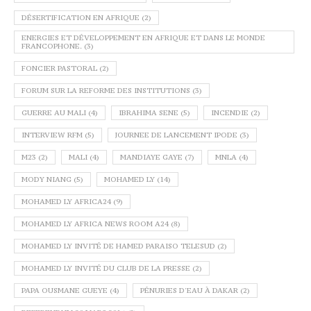
DÉSERTIFICATION EN AFRIQUE
(2)
ENERGIES ET DÉVELOPPEMENT EN AFRIQUE ET DANS LE MONDE
FRANCOPHONE.
(3)
FONCIER PASTORAL
(2)
FORUM SUR LA REFORME DES INSTITUTIONS
(3)
GUERRE AU MALI
(4)
IBRAHIMA SENE
(5)
INCENDIE
(2)
INTERVIEW RFM
(5)
JOURNEE DE LANCEMENT IPODE
(3)
M23
(2)
MALI
(4)
MANDIAYE GAYE
(7)
MNLA
(4)
MODY NIANG
(5)
MOHAMED LY
(14)
MOHAMED LY AFRICA24
(9)
MOHAMED LY AFRICA NEWS ROOM A24
(8)
MOHAMED LY INVITÉ DE HAMED PARAISO TELESUD
(2)
MOHAMED LY INVITÉ DU CLUB DE LA PRESSE
(2)
PAPA OUSMANE GUEYE
(4)
PÉNURIES D'EAU À DAKAR
(2)