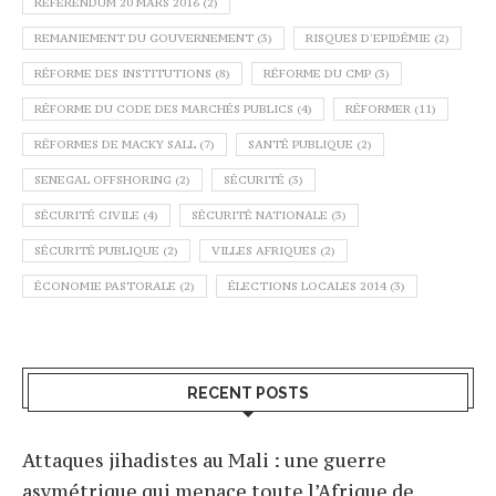
REFERENDUM 20 MARS 2016
(2)
REMANIEMENT DU GOUVERNEMENT
(3)
RISQUES D'EPIDÉMIE
(2)
RÉFORME DES INSTITUTIONS
(8)
RÉFORME DU CMP
(3)
RÉFORME DU CODE DES MARCHÉS PUBLICS
(4)
RÉFORMER
(11)
RÉFORMES DE MACKY SALL
(7)
SANTÉ PUBLIQUE
(2)
SENEGAL OFFSHORING
(2)
SÉCURITÉ
(3)
SÉCURITÉ CIVILE
(4)
SÉCURITÉ NATIONALE
(3)
SÉCURITÉ PUBLIQUE
(2)
VILLES AFRIQUES
(2)
ÉCONOMIE PASTORALE
(2)
ÉLECTIONS LOCALES 2014
(3)
RECENT POSTS
Attaques jihadistes au Mali : une guerre
asymétrique qui menace toute l’Afrique de