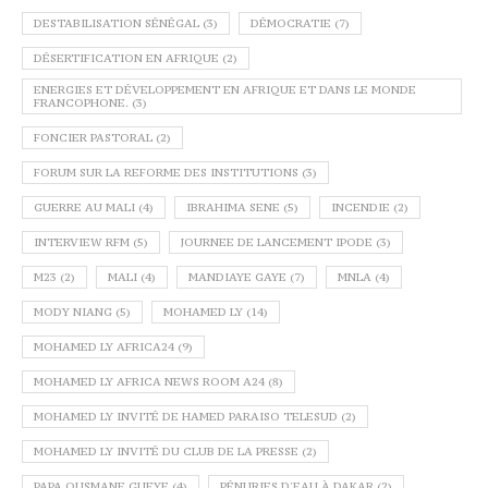
DESTABILISATION SÉNÉGAL
(3)
DÉMOCRATIE
(7)
DÉSERTIFICATION EN AFRIQUE
(2)
ENERGIES ET DÉVELOPPEMENT EN AFRIQUE ET DANS LE MONDE
FRANCOPHONE.
(3)
FONCIER PASTORAL
(2)
FORUM SUR LA REFORME DES INSTITUTIONS
(3)
GUERRE AU MALI
(4)
IBRAHIMA SENE
(5)
INCENDIE
(2)
INTERVIEW RFM
(5)
JOURNEE DE LANCEMENT IPODE
(3)
M23
(2)
MALI
(4)
MANDIAYE GAYE
(7)
MNLA
(4)
MODY NIANG
(5)
MOHAMED LY
(14)
MOHAMED LY AFRICA24
(9)
MOHAMED LY AFRICA NEWS ROOM A24
(8)
MOHAMED LY INVITÉ DE HAMED PARAISO TELESUD
(2)
MOHAMED LY INVITÉ DU CLUB DE LA PRESSE
(2)
PAPA OUSMANE GUEYE
(4)
PÉNURIES D'EAU À DAKAR
(2)