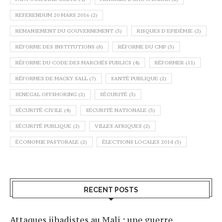
REFERENDUM 20 MARS 2016
(2)
REMANIEMENT DU GOUVERNEMENT
(3)
RISQUES D'EPIDÉMIE
(2)
RÉFORME DES INSTITUTIONS
(8)
RÉFORME DU CMP
(3)
RÉFORME DU CODE DES MARCHÉS PUBLICS
(4)
RÉFORMER
(11)
RÉFORMES DE MACKY SALL
(7)
SANTÉ PUBLIQUE
(2)
SENEGAL OFFSHORING
(2)
SÉCURITÉ
(3)
SÉCURITÉ CIVILE
(4)
SÉCURITÉ NATIONALE
(3)
SÉCURITÉ PUBLIQUE
(2)
VILLES AFRIQUES
(2)
ÉCONOMIE PASTORALE
(2)
ÉLECTIONS LOCALES 2014
(3)
RECENT POSTS
Attaques jihadistes au Mali : une guerre