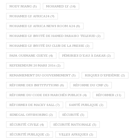
MODY NIANG
(5)
MOHAMED LY
(14)
MOHAMED LY AFRICA24
(9)
MOHAMED LY AFRICA NEWS ROOM A24
(8)
MOHAMED LY INVITÉ DE HAMED PARAISO TELESUD
(2)
MOHAMED LY INVITÉ DU CLUB DE LA PRESSE
(2)
PAPA OUSMANE GUEYE
(4)
PÉNURIES D'EAU À DAKAR
(2)
REFERENDUM 20 MARS 2016
(2)
REMANIEMENT DU GOUVERNEMENT
(3)
RISQUES D'EPIDÉMIE
(2)
RÉFORME DES INSTITUTIONS
(8)
RÉFORME DU CMP
(3)
RÉFORME DU CODE DES MARCHÉS PUBLICS
(4)
RÉFORMER
(11)
RÉFORMES DE MACKY SALL
(7)
SANTÉ PUBLIQUE
(2)
SENEGAL OFFSHORING
(2)
SÉCURITÉ
(3)
SÉCURITÉ CIVILE
(4)
SÉCURITÉ NATIONALE
(3)
SÉCURITÉ PUBLIQUE
(2)
VILLES AFRIQUES
(2)