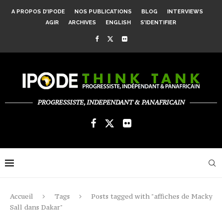
A PROPOS D’IPODE
NOS PUBLICATIONS
BLOG
INTERVIEWS
AGIR
ARCHIVES
ENGLISH
S’IDENTIFIER
PROGRESSISTE, INDEPENDANT & PANAFRICAIN
Accueil
Tags
Posts tagged with "affiches de Macky
Sall dans Dakar"