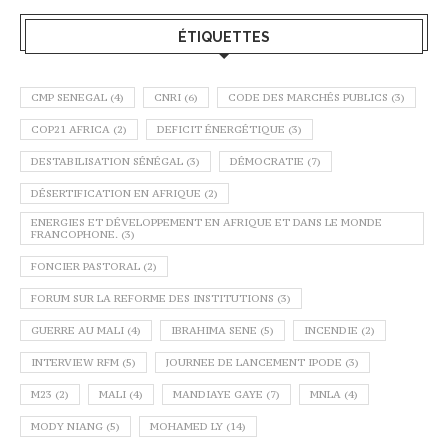
ÉTIQUETTES
CMP SENEGAL
(4)
CNRI
(6)
CODE DES MARCHÉS PUBLICS
(3)
COP21 AFRICA
(2)
DEFICIT ÉNERGÉTIQUE
(3)
DESTABILISATION SÉNÉGAL
(3)
DÉMOCRATIE
(7)
DÉSERTIFICATION EN AFRIQUE
(2)
ENERGIES ET DÉVELOPPEMENT EN AFRIQUE ET DANS LE MONDE
FRANCOPHONE.
(3)
FONCIER PASTORAL
(2)
FORUM SUR LA REFORME DES INSTITUTIONS
(3)
GUERRE AU MALI
(4)
IBRAHIMA SENE
(5)
INCENDIE
(2)
INTERVIEW RFM
(5)
JOURNEE DE LANCEMENT IPODE
(3)
M23
(2)
MALI
(4)
MANDIAYE GAYE
(7)
MNLA
(4)
MODY NIANG
(5)
MOHAMED LY
(14)