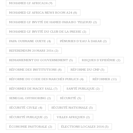
MOHAMED LY AFRICA24
(9)
MOHAMED LY AFRICA NEWS ROOM A24
(8)
MOHAMED LY INVITÉ DE HAMED PARAISO TELESUD
(2)
MOHAMED LY INVITÉ DU CLUB DE LA PRESSE
(2)
PAPA OUSMANE GUEYE
(4)
PÉNURIES D'EAU À DAKAR
(2)
REFERENDUM 20 MARS 2016
(2)
REMANIEMENT DU GOUVERNEMENT
(3)
RISQUES D'EPIDÉMIE
(2)
RÉFORME DES INSTITUTIONS
(8)
RÉFORME DU CMP
(3)
RÉFORME DU CODE DES MARCHÉS PUBLICS
(4)
RÉFORMER
(11)
RÉFORMES DE MACKY SALL
(7)
SANTÉ PUBLIQUE
(2)
SENEGAL OFFSHORING
(2)
SÉCURITÉ
(3)
SÉCURITÉ CIVILE
(4)
SÉCURITÉ NATIONALE
(3)
SÉCURITÉ PUBLIQUE
(2)
VILLES AFRIQUES
(2)
ÉCONOMIE PASTORALE
(2)
ÉLECTIONS LOCALES 2014
(3)