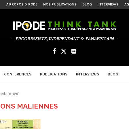
A PROPOS D’IPODE
NOS PUBLICATIONS
BLOG
INTERVIEWS
AG
RE ASYMÉTRIQUE...
...
ROISSANCE ET...
E POUR...
 ALGER
ULTILATÉRALISME ET NOUVELLE ARCHITECTURE...
ERSPECTIVES...
HÉE » OU...
GEUSES POUR REDONNER...
C...
PROGRESSISTE, INDEPENDANT & PANAFRICAIN
CONFERENCES
PUBLICATIONS
INTERVIEWS
BLOG
 maliennes"
IONS MALIENNES