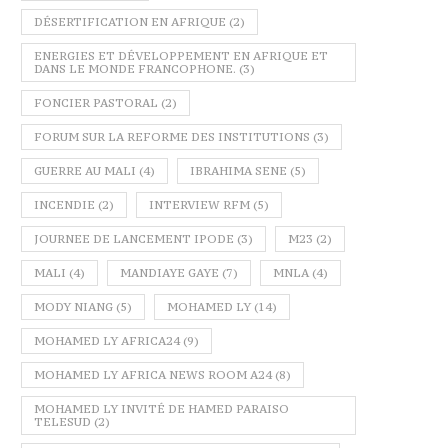
DÉSERTIFICATION EN AFRIQUE
(2)
ENERGIES ET DÉVELOPPEMENT EN AFRIQUE ET
DANS LE MONDE FRANCOPHONE.
(3)
FONCIER PASTORAL
(2)
FORUM SUR LA REFORME DES INSTITUTIONS
(3)
GUERRE AU MALI
(4)
IBRAHIMA SENE
(5)
INCENDIE
(2)
INTERVIEW RFM
(5)
JOURNEE DE LANCEMENT IPODE
(3)
M23
(2)
MALI
(4)
MANDIAYE GAYE
(7)
MNLA
(4)
MODY NIANG
(5)
MOHAMED LY
(14)
MOHAMED LY AFRICA24
(9)
MOHAMED LY AFRICA NEWS ROOM A24
(8)
MOHAMED LY INVITÉ DE HAMED PARAISO
TELESUD
(2)